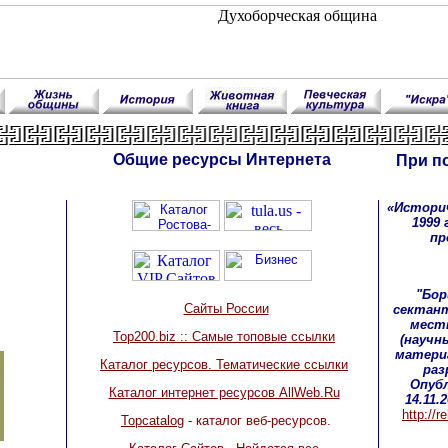
Общие ресурсы Интернета
При п
«Историч
1999 
пр
"Бор
Сайты России
сектант
мест
Top200.biz :: Самые топовые ссылки
(научн
материа
Каталог ресурсов. Тематические ссылки
раз
Опубл
Каталог интернет ресурсов AllWeb.Ru
14.11.
http://r
Topcatalog
- каталог веб-ресурсов.