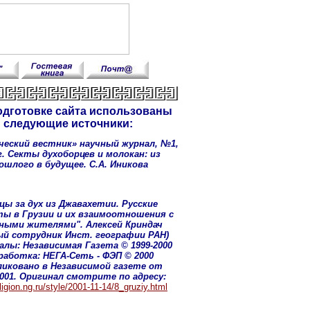
одготовке сайта использованы
следующие источники:
еский вестник» научный журнал, №1,
г. Секты духоборцев и молокан: из
ошлого в будущее. С.А. Иникова
цы за дух из Джавахетии. Русские
ы в Грузии и их взаимоотношения с
ными жителями". Алексей Криндач
ый сотрудник Инст. географии РАН)
лы: Независимая Газета © 1999-2000
работка: НЕГА-Сеть - ФЭП © 2000
иковано в Независимой газете от
2001. Оригинал смотрите по адресу:
eligion.ng.ru/style/2001-11-14/8_gruziy.html