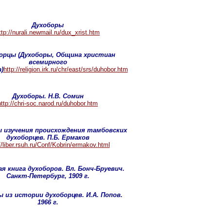
Духоборы
ttp://nurali.newmail.ru/dux_xrist.htm
орцы (Духоборы, Община христиан
всемирного
)
http:
//
r
eligion.irk.ru/chr/east/srs/duhobor.htm
Духоборы. Н.В. Сомин
http://chri-soc.narod.ru/duhobor.htm
 изучения происхождения тамбовских
духоборцев. П.Б.
Ермаков
//liber.rsuh.ru/Conf/Kobrin/ermakov.html
 книга духоборов. Вл. Бонч-Бруевич.
Санкт-Петербург, 1909 г.
ы из истории духоборцев. И.А.
Попов.
1966 г.