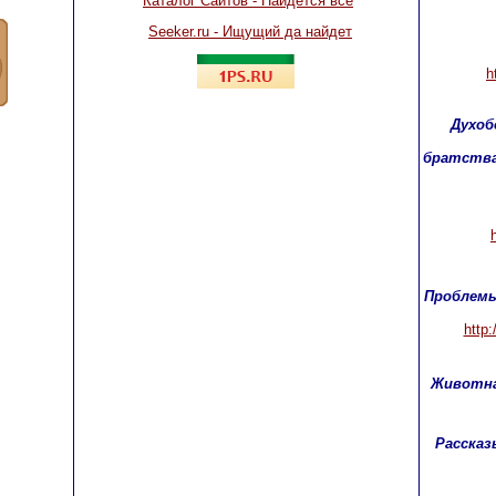
Каталог Сайтов - Найдется все
Seeker.ru - Ищущий да найдет
h
Духоб
братства
Проблемы
http:
Животная
Рассказ